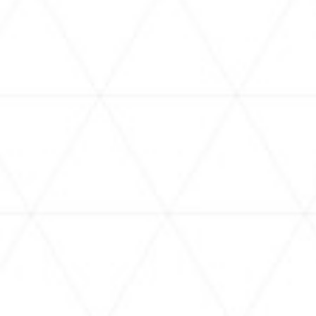
6.27
2025.
Fri - Continued Operation Confirmed!
hololive production official shop in Osaka
Umeda