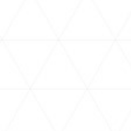
VIDEOS
assorted-videos
ass