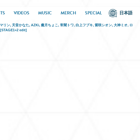
TS
VIDEOS
MUSIC
MERCH
SPECIAL
日本語
マリン
,
天音かなた
,
AZKi
,
癒月ちょこ
,
常闇トワ
,
白上フブキ
,
紫咲シオン
,
大神ミオ
,
ロ
 [STAGE1+2 edit]