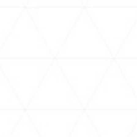
ext Door
【み俺誇】さくらみこが10月、横浜で咲
【#
き誇る！【#昼ホロ / #風白ゆき】
と一