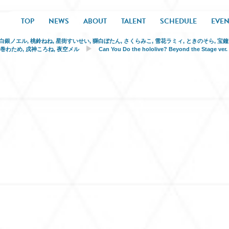
TOP
NEWS
ABOUT
TALENT
SCHEDULE
EVEN
白銀ノエル
,
桃鈴ねね
,
星街すいせい
,
獅白ぼたん
,
さくらみこ
,
雪花ラミィ
,
ときのそら
,
宝鐘
角巻わため
,
戌神ころね
,
夜空メル
Can You Do the hololive? Beyond the Stage ver.