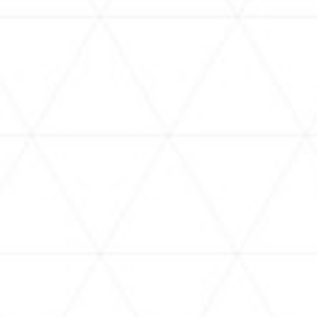
ReGLOSSとラジオ体操】らではじ
[New Voice Pack] The Girl N
緒にラジオ体操するぞ！4日目