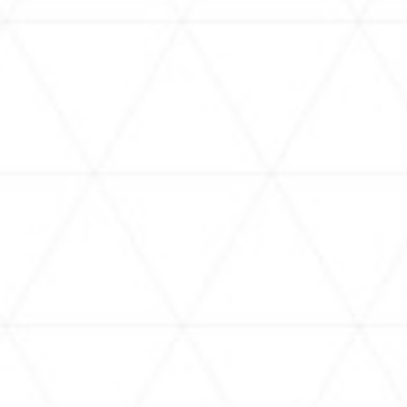
【#ReGLOSSとラジオ体操】奏と一緒
【#
にラジオ体操！5日目
と一
NEWS