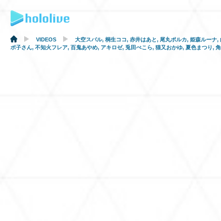
VIDEOS
大空スバル
,
桐生ココ
,
赤井はあと
,
尾丸ポルカ
,
姫森ルーナ
,
ボ子さん
,
不知火フレア
,
百鬼あやめ
,
アキロゼ
,
兎田ぺこら
,
猫又おかゆ
,
夏色まつり
,