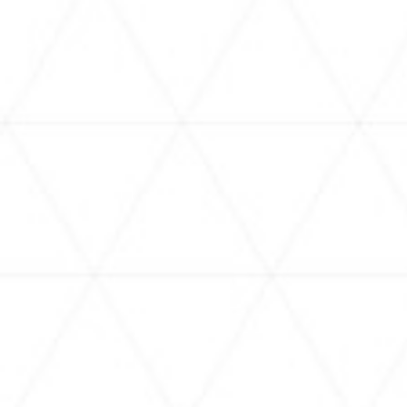
11.14
2024.
Thu - Continued Operation Confirmed!
hololive production official shop in Tokyo
Station
TALENT