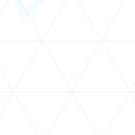
orted-videos
voice