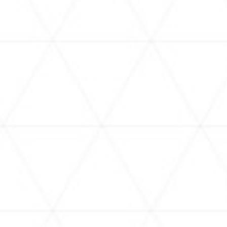
2026.08.06
2026
hololive production “Midsummer｜
First
Kenting Travel Diary” Pop-up Store
Smar
begins in August, 2026
Joint
COVE
EVENTS