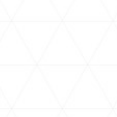
.07.23
2026.07.22
 Official hololive production
IRyS’s “My car is in danger”
tphone Game “hololive Dreams,”
added to Asphalt Legends s
ly Developed by QualiArts and
from late-July, 2026
R, Officially Launches