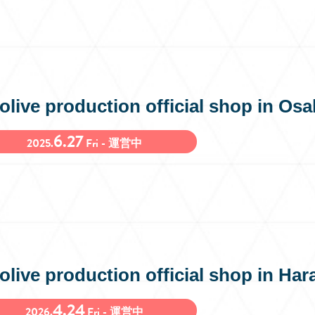
olive production official shop in O
6.27
2025.
Fri - 運営中
olive production official shop in Har
4.24
2026.
Fri - 運営中