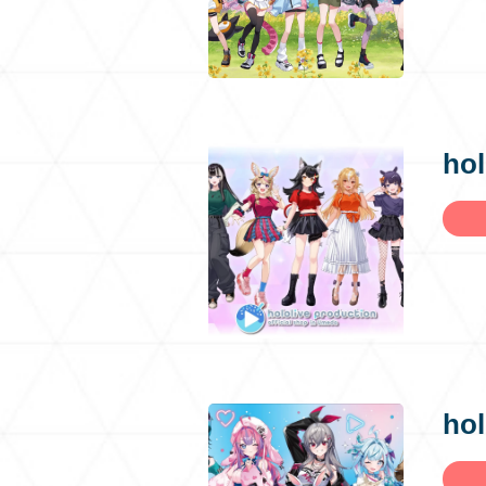
hol
hol