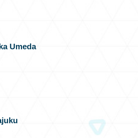
saka Umeda
ajuku