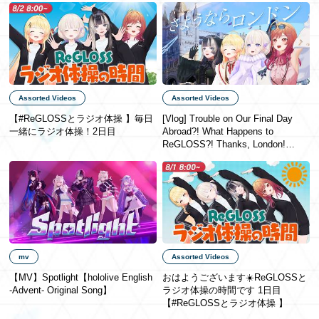
Assorted Videos
Assorted Videos
【#ReGLOSSとラジオ体操 】毎日
[Vlog] Trouble on Our Final Day
一緒にラジオ体操！2日目
Abroad?! What Happens to
ReGLOSS?! Thanks, London!
[#ReGLOSSロンドン]
mv
Assorted Videos
【MV】Spotlight【hololive English
おはようございます☀️ReGLOSSと
-Advent- Original Song】
ラジオ体操の時間です 1日目
【#ReGLOSSとラジオ体操 】