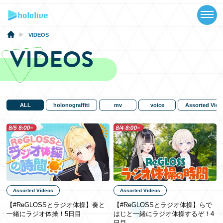
TOP
NEWS
VIDEOS
VIDEOS
ABOUT
TALENT
SCHEDULE
ALL
holonograffiti
mv
voice
Assorted Vide
EVENTS
VIDEOS
MUSIC
Assorted Videos
Assorted Videos
MERCH
【#ReGLOSSとラジオ体操】奏と
【#ReGLOSSとラジオ体操】らで
一緒にラジオ体操！5日目
はじと一緒にラジオ体操するぞ！4
SPECIAL
日目