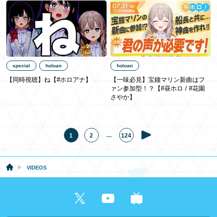
special
holoan
holoan
【同時視聴】ね【#ホロアナ】
【一味必見】宝鐘マリン新曲はフ
ァン参加型！？【#昼ホロ / #花園
さやか】
…
1
2
124
VIDEOS