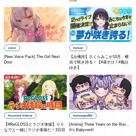
日本語
voice
holoan
[New Voice Pack] The Girl Next
【み俺誇】さくらみこが10月、横
Door
浜で咲き誇る！【#昼ホロ / #風白
ゆき】
Assorted Videos
holonograffiti
【#ReGLOSSとラジオ体操】りり
[Anime] Three Years on the Run…
なでと一緒にラジオ体操だ！3日目
It’s Babyvent!