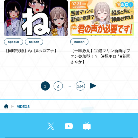
special
holoan
holoan
【同時視聴】ね【#ホロアナ】
【一味必見】宝鐘マリン新曲はフ
ァン参加型！？【#昼ホロ / #花園
さやか】
…
1
2
124
VIDEOS