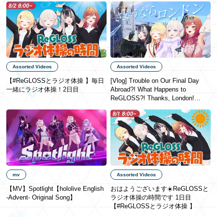
Assorted Videos
Assorted Videos
【#ReGLOSSとラジオ体操 】毎日
[Vlog] Trouble on Our Final Day
一緒にラジオ体操！2日目
Abroad?! What Happens to
ReGLOSS?! Thanks, London!
[#ReGLOSSロンドン]
mv
Assorted Videos
【MV】Spotlight【hololive English
おはようございます☀️ReGLOSSと
-Advent- Original Song】
ラジオ体操の時間です 1日目
【#ReGLOSSとラジオ体操 】