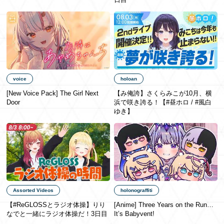
日本語
voice
holoan
[New Voice Pack] The Girl Next
【み俺誇】さくらみこが10月、横
Door
浜で咲き誇る！【#昼ホロ / #風白
ゆき】
Assorted Videos
holonograffiti
【#ReGLOSSとラジオ体操】りり
[Anime] Three Years on the Run…
なでと一緒にラジオ体操だ！3日目
It’s Babyvent!