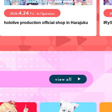
4.24
2026.
Fri - In Operation
2
hololive production official shop in Harajuku
IRyS
view all