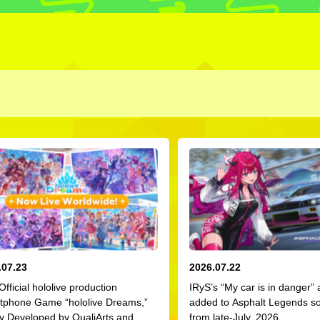
.07.23
2026.07.22
 Official hololive production
IRyS’s “My car is in danger”
tphone Game “hololive Dreams,”
added to Asphalt Legends s
ly Developed by QualiArts and
from late-July, 2026