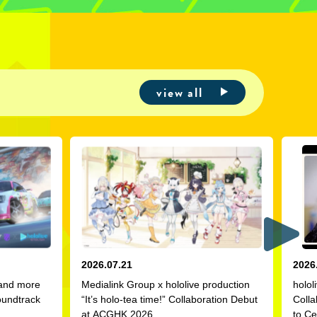
view all
2026.07.21
2026
 and more
Medialink Group x hololive production
holol
oundtrack
“It’s holo-tea time!” Collaboration Debut
Colla
at ACGHK 2026
to Ce