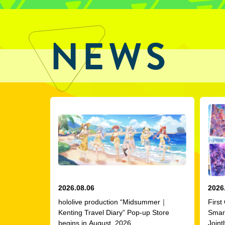
NEWS
2026.08.06
2026
hololive production “Midsummer｜
First
Kenting Travel Diary” Pop-up Store
Smar
begins in August, 2026
Joint