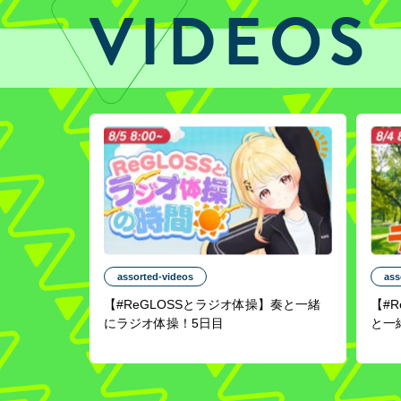
VIDEOS
assorted-videos
ass
【#ReGLOSSとラジオ体操】奏と一緒
【#
にラジオ体操！5日目
と一