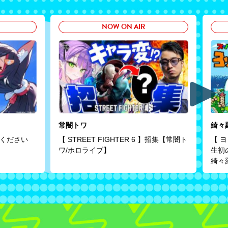
NOW ON AIR
常闇トワ
綺々
ください
【 STREET FIGHTER 6 】招集【常闇ト
【 
ワ/ホロライブ】
生初
綺々羅
#FL