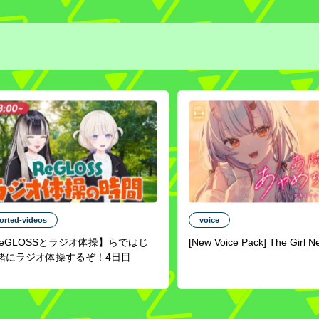
orted-videos
voice
ReGLOSSとラジオ体操】らではじ
[New Voice Pack] The Girl N
緒にラジオ体操するぞ！4日目