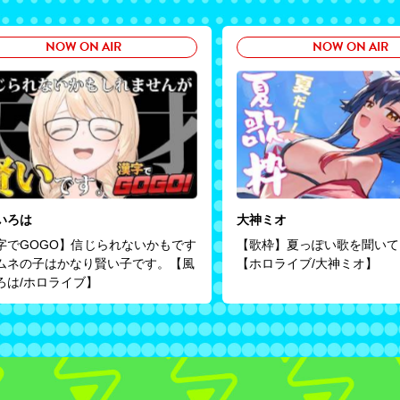
NOW ON AIR
NOW ON AIR
いろは
大神ミオ
字でGOGO】信じられないかもです
【歌枠】夏っぽい歌を聞いて
ムネの子はかなり賢い子です。【風
【ホロライブ/大神ミオ】
ろは/ホロライブ】