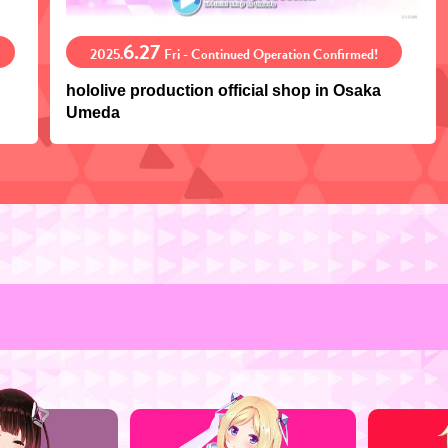
6.27
2025.
Fri - Continued Operation Confirmed!
hololive production official shop in Osaka
Umeda