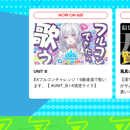
NOW ON AIR
UNIT B
風真
EXフルコンチャレンジ！5曲達成で歌い
【漢
ます。【 #UNIT_B / #清澄ライラ】
がサ
真い