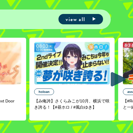
view all
holoan
ass
ext Door
【み俺誇】さくらみこが10月、横浜で咲
【#
き誇る！【#昼ホロ / #風白ゆき】
と一