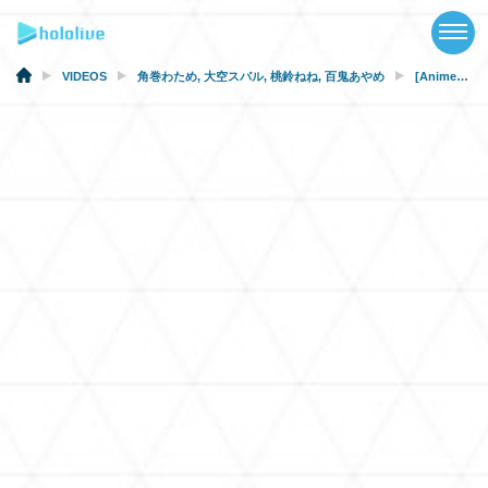
TOP
NEWS
VIDEOS
角巻わため
,
大空スバル
,
桃鈴ねね
,
百鬼あやめ
[Anime] Careful What You Read
ABOUT
TALENT
SCHEDULE
EVENTS
VIDEOS
MUSIC
MERCH
SPECIAL