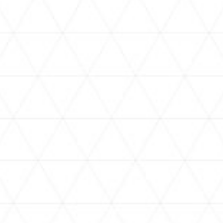
VIDEOS
holoan
assorted-videos
【真夏の奇跡】ホロアナ3人で
【#ReGLOSSとラジオ体操】ら
[
「ドキドキの極みボイス」やっ
でんと一緒にラジオ体操！7日
H
てみた。【#昼ホロ / #ホロア
目
ナ】
NEWS