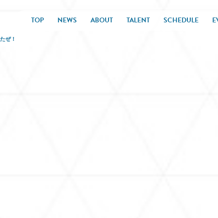
TOP
NEWS
ABOUT
TALENT
SCHEDULE
E
来たぜ！