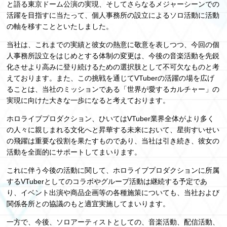
と語る東京ドーム公演の実現、そしてさらなるメジャーシーンでの
活躍を目指すに当たって、個人事務所の設立によるソロ活動に活動
の軸を移すことといたしました。
当社は、これまでの実績と彼女の熱意に敬意を表しつつ、今回の個
人事務所設立をはじめとする体制の変更は、今後の音楽活動を先鋭
化させより高みに登り続けるための選択肢として不可欠なものと考
えております。また、この挑戦を通じてVTuberの活躍の場を広げ
ることは、当社のミッションである「世界が愛するカルチャー」の
実現に向けた大きな一歩になると考えております。
ホロライブプロダクション、ひいてはVTuber業界全体がより多く
の人々に親しまれる文化へと昇華する未来において、星街すいせい
の飛躍は重要な役割を果たすものであり、当社は引き続き、彼女の
活動を全面的にサポートしてまいります。
これに伴う今後の活動に関して、ホロライブプロダクションに所属
するVTuberとしてのコラボやグループ活動は継続する予定であ
り、イベント出演や商品企画等の各種施策についても、当社および
関係各所との協議のもと適宜実施してまいります。
一方で、今後、ソロアーティストとしての、音楽活動、配信活動、