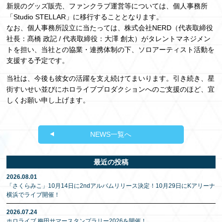
新規のグッズ販売、ファンクラブ運営等については、個人事務所
「Studio STELLAR」に移行することとなります。
なお、個人事務所設立に当たっては、株式会社NERD（代表取締役
社長：髙橋 政記 / 代表取締役：大澤 創太）がタレントマネジメン
トを担い、当社との協業・連携体制の下、ソロアーティスト活動を
支援する予定です。
当社は、今後も彼女の活躍を支え続けてまいります。引き続き、星
街すいせい並びにホロライブプロダクションへのご支援のほど、宜
しくお願い申し上げます。
NEWS一覧へ
最近の投稿
2026.08.01
「さくらみこ」10月14日に2ndアルバムリリース決定！10月29日にKアリーナ
横浜でライブ開催！
2026.07.24
ホロライブ 梅田サマースタンプラリー2026を開催！