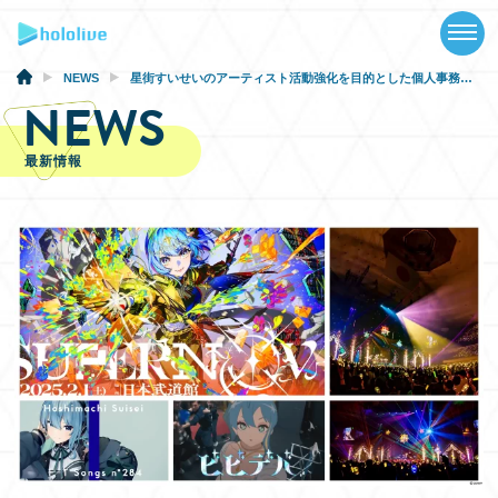
TOP
NEWS
NEWS
星街すいせいのアーティスト活動強化を目的とした個人事務所「Studio STELLAR」設立および新支援体制への移行に関するお知らせ
NEWS
ABOUT
最新情報
TALENT
SCHEDULE
EVENTS
VIDEOS
MUSIC
GOODS
SPECIAL