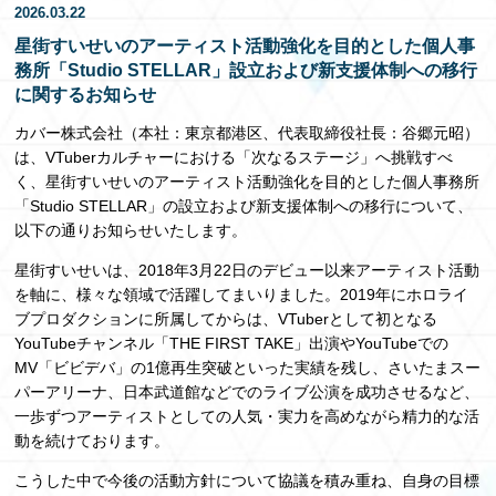
2026.03.22
EN
星街すいせいのアーティスト活動強化を目的とした個人事
務所「Studio STELLAR」設立および新支援体制への移行
に関するお知らせ
カバー株式会社（本社：東京都港区、代表取締役社長：谷郷元昭）
は、VTuberカルチャーにおける「次なるステージ」へ挑戦すべ
く、星街すいせいのアーティスト活動強化を目的とした個人事務所
「Studio STELLAR」の設立および新支援体制への移行について、
以下の通りお知らせいたします。
星街すいせいは、2018年3月22日のデビュー以来アーティスト活動
を軸に、様々な領域で活躍してまいりました。2019年にホロライ
ブプロダクションに所属してからは、VTuberとして初となる
YouTubeチャンネル「THE FIRST TAKE」出演やYouTubeでの
MV「ビビデバ」の1億再生突破といった実績を残し、さいたまスー
パーアリーナ、日本武道館などでのライブ公演を成功させるなど、
一歩ずつアーティストとしての人気・実力を高めながら精力的な活
動を続けております。
こうした中で今後の活動方針について協議を積み重ね、自身の目標