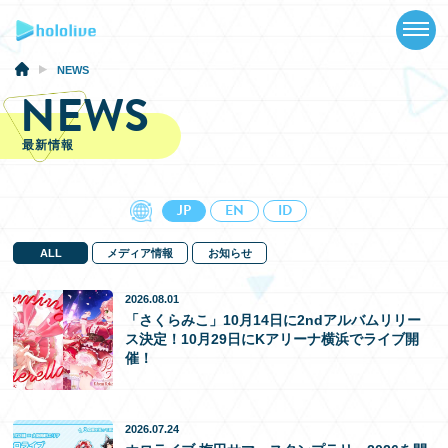
TOP
NEWS
NEWS
NEWS
ABOUT
最新情報
TALENT
SCHEDULE
JP
EN
ID
EVENTS
ALL
メディア情報
お知らせ
VIDEOS
2026.08.01
「さくらみこ」10月14日に2ndアルバムリリー
ス決定！10月29日にKアリーナ横浜でライブ開
MUSIC
催！
GOODS
2026.07.24
SPECIAL