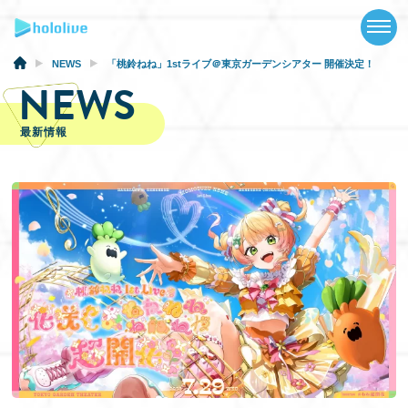
TOP
NEWS
NEWS
「桃鈴ねね」1stライブ＠東京ガーデンシアター 開催決定！
NEWS
ABOUT
最新情報
TALENT
SCHEDULE
EVENTS
VIDEOS
MUSIC
GOODS
SPECIAL