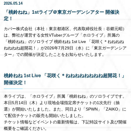
2026.05.14
EN
「桃鈴ねね」1stライブ＠東京ガーデンシアター 開催決
定！
カバー株式会社（本社：東京都港区、代表取締役社長：谷郷元昭）
は、弊社が運営する女性VTuberグループ「ホロライブ」所属の
「桃鈴ねね」のソロライブ 桃鈴ねね 1st Live 「花咲く＊ねねねね
ねねねね超開花！」が2026年7月29日（水）に「東京ガーデンシア
ター」での開催が決定したことをお知らせいたします。
桃鈴ねね 1st Live 「花咲く＊ねねねねねねねね超開花！」
開催決定！
本ライブは、「ホロライブ」所属「桃鈴ねね」のソロライブです。
本日5月14日（木）より現地会場指定席チケットの1次先行（抽
選）が開始いたしました。また、同日より「SPWN」「ZAIKO」に
て配信チケットの販売も開始いたしました。
チケット情報などイベントの最新情報は、下記特設サイト及び開催
概要をご確認ください。