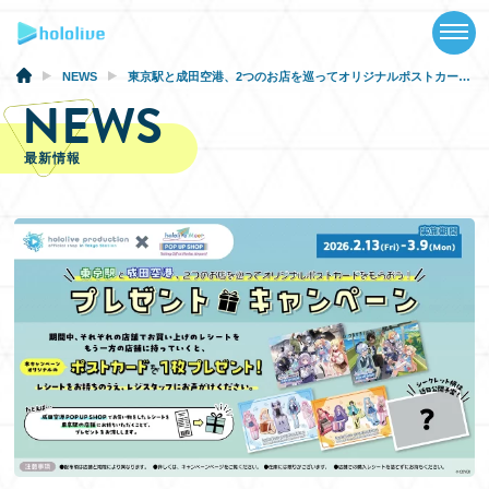
TOP
NEWS
NEWS
東京駅と成田空港、2つのお店を巡ってオリジナルポストカードをもらおう！
NEWS
ABOUT
最新情報
TALENT
SCHEDULE
EVENTS
VIDEOS
MUSIC
GOODS
SPECIAL