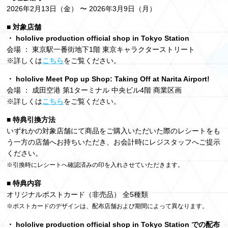
2026年2月13日（金） 〜 2026年3月9日（月）
■ 対象店舗
・ hololive production official shop in Tokyo Station
会場 ： 東京駅一番街地下1階 東京キャラクターストリート
※詳しくは
こちら
をご覧ください。
・ hololive Meet Pop up Shop: Taking Off at Narita Airport!
会場 ： 成田空港 第1ターミナル 中央ビル4階 商業区画
※詳しくは
こちら
をご覧ください。
■ 特典引換方法
いずれかの対象店舗にて商品をご購入いただいた際のレシートをも
う一方の店舗へお持ちいただき、お会計時にレジスタッフへご提示
ください。
※引換時にレシートへ確認済みの印を入れさせていただきます。
■ 特典内容
オリジナルポストカード（非売品） 全5種類
※ポストカードのデザインは、配布店舗および期間によって異なります。
・ hololive production official shop in Tokyo Station での配布