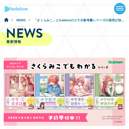
TOP
NEWS
NEWS
「さくらみこ」とGakkenのコラボ参考書シリーズの発売が決定！
NEWS
ABOUT
最新情報
TALENT
SCHEDULE
EVENTS
VIDEOS
MUSIC
GOODS
SPECIAL