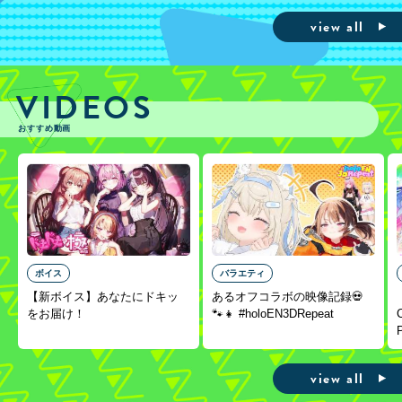
view all
VIDEOS
おすすめ動画
ボイス
バラエティ
【新ボイス】あなたにドキッ
あるオフコラボの映像記録💀
をお届け！
🐾👧 #holoEN3DRepeat
view all