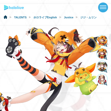
TOP
NEWS
TALENTS
ホロライブEnglish
Justice
ジジ・ムリン
ABOUT
TALENT
SCHEDULE
EVENTS
VIDEOS
MUSIC
GOODS
SPECIAL