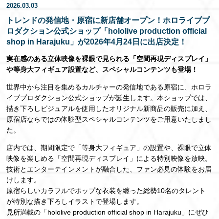
2026.03.03
EN
トレンドの発信地・原宿に新店舗オープン！ホロライブプ
ロダクション公式ショップ「hololive production official
shop in Harajuku」が2026年4月24日に出店決定！
実在感のある立体映像を裸眼で見られる「空間再現ディスプレイ」
や等身大フィギュア設置など、スペシャルコンテンツも登場！
世界中から注目を集めるカルチャーの発信地である原宿に、ホロラ
イブプロダクション公式ショップが誕生します。本ショップでは、
描き下ろしビジュアルを使用したオリジナル新商品の販売に加え、
原宿店ならではの体験型スペシャルコンテンツをご用意いたしまし
た。
店内では、期間限定で「等身大フィギュア」の設置や、裸眼で立体
映像を楽しめる「空間再現ディスプレイ」による特別映像を放映。
技術とエンターテインメントが融合した、ファン必見の体験をお届
けします。
原宿らしいカラフルでポップな衣装を纏った総勢10名のタレント
が特別な描き下ろしイラストで登場します。
見所満載の「hololive production official shop in Harajuku」にぜひ