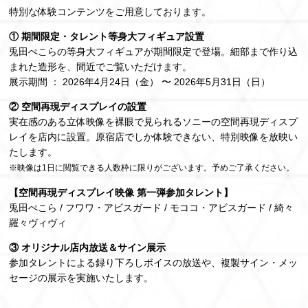
特別な体験コンテンツをご用意しております。
① 期間限定・タレント等身大フィギュア設置
兎田ぺこらの等身大フィギュアが期間限定で登場。細部まで作り込
まれた造形を、間近でご覧いただけます。
展示期間 ： 2026年4月24日（金） 〜 2026年5月31日（日）
② 空間再現ディスプレイの設置
実在感のある立体映像を裸眼で見られるソニーの空間再現ディスプ
レイを店内に設置。原宿店でしか体験できない、特別映像を放映い
たします。
※映像は1日に閲覧できる人数枠に限りがございます。予めご了承ください。
【空間再現ディスプレイ映像 第一弾参加タレント】
兎田ぺこら / フワワ・アビスガード / モココ・アビスガード / 綺々
羅々ヴィヴィ
③ オリジナル店内放送＆サイン展示
参加タレントによる録り下ろしボイスの放送や、複製サイン・メッ
セージの展示を実施いたします。