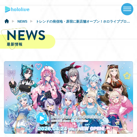
TOP
NEWS
NEWS
トレンドの発信地・原宿に新店舗オープン！ホロライブプロダクション公式ショップ「hololive production official shop in Harajuku」が2026年4月24日に出店決定！
NEWS
ABOUT
最新情報
TALENT
SCHEDULE
EVENTS
VIDEOS
MUSIC
GOODS
SPECIAL