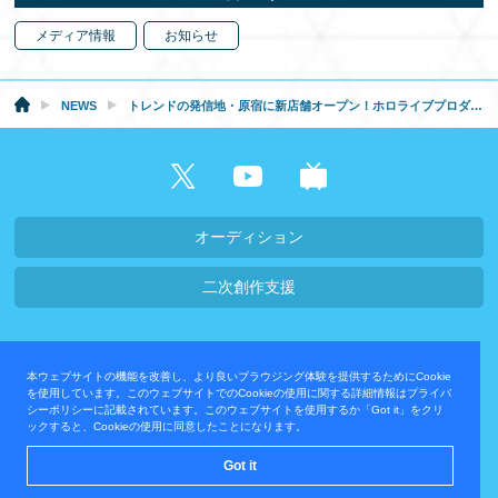
メディア情報
お知らせ
NEWS
トレンドの発信地・原宿に新店舗オープン！ホロライブプロダクション公式ショップ「hololive production official shop in Harajuku」が2026年4月24日に出店決定！
オーディション
二次創作支援
会社概要・採用情報
本ウェブサイトの機能を改善し、より良いブラウジング体験を提供するためにCookie
プライバシーポリシー
お問い合わせ
を使用しています。このウェブサイトでのCookieの使用に関する詳細情報はプライバ
シーポリシーに記載されています。このウェブサイトを使用するか「Got it」をクリ
ックすると、Cookieの使用に同意したことになります。
運営会社
Got it
© COVER