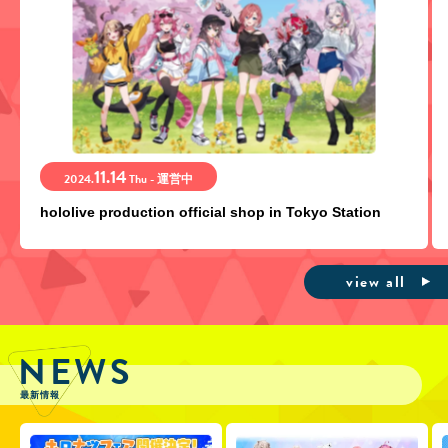
11.14
2024.
Thu - 運営中
hololive production official shop in Tokyo Station
view all
NEWS
最新情報