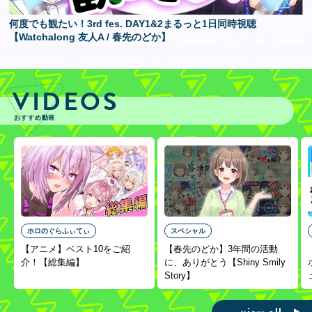
何度でも観たい！3rd fes. DAY1&2まるっと1日同時視聴
【Watchalong 友人A / 春先のどか】
VIDEOS
おすすめ動画
ホロのぐらふぃてぃ
スペシャル
【アニメ】ベスト10をご紹
【春先のどか】3年間の活動
介！【総集編】
に、ありがとう【Shiny Smily
Story】