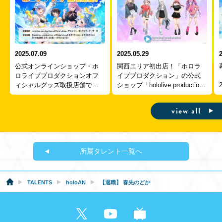
2025.07.09
2025.05.29
公式オンラインショップ・ホ
関西エリア初出店！「ホロラ
ロライブプロダクションオフ
イブプロダクション」の公式
ィシャルグッズ取扱店舗での
ショップ「hololive production
ホロナツフェア開催決定！
official shop in Osaka
Umeda」
...
.
view all
所属タレント一覧へ
TALENTS
holoAN
【退職】 春先のどか