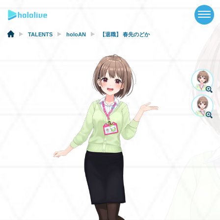
TOP
NEWS
TALENTS
holoAN
【退職】 春先のどか
ABOUT
TALENT
SCHEDULE
EVENTS
VIDEOS
MUSIC
GOODS
SPECIAL