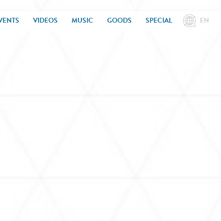
VENTS
VIDEOS
MUSIC
GOODS
SPECIAL
EN