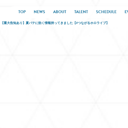
TOP
NEWS
ABOUT
TALENT
SCHEDULE
E
【重大告知あり】夏バテに効く情報持ってきました【#つながるホロライブ】