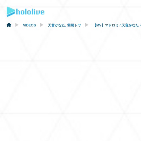
VIDEOS
天音かなた
,
常闇トワ
【MV】マドロミ / 天音かな