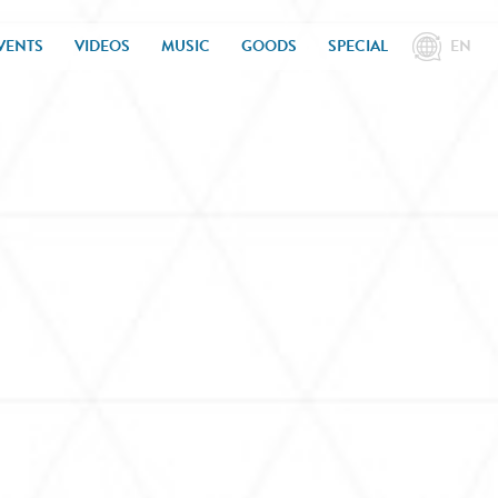
VENTS
VIDEOS
MUSIC
GOODS
SPECIAL
EN