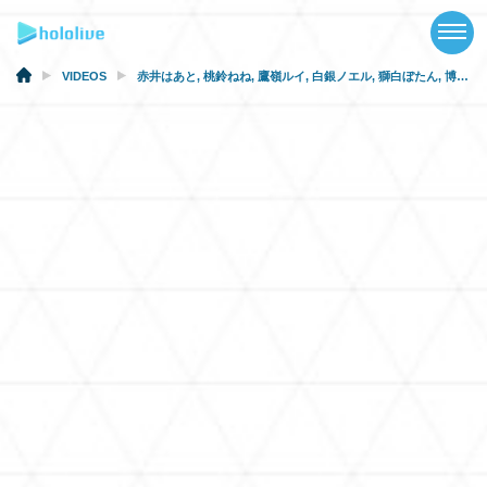
TOP
NEWS
VIDEOS
赤井はあと
,
桃鈴ねね
,
鷹嶺ルイ
,
白銀ノエル
,
獅白ぼたん
,
博衣こより
ABOUT
TALENT
SCHEDULE
EVENTS
VIDEOS
MUSIC
GOODS
SPECIAL