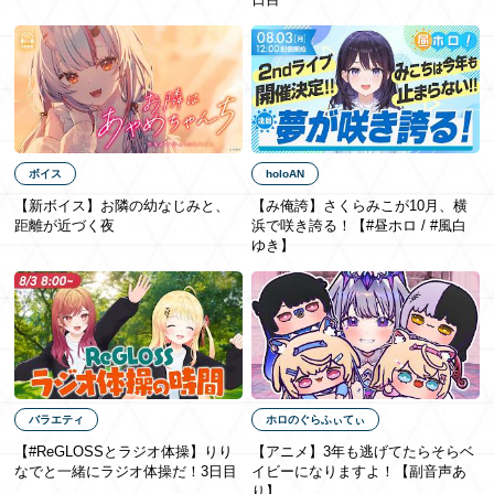
EN
ボイス
holoAN
【新ボイス】お隣の幼なじみと、
【み俺誇】さくらみこが10月、横
距離が近づく夜
浜で咲き誇る！【#昼ホロ / #風白
ゆき】
バラエティ
ホロのぐらふぃてぃ
【#ReGLOSSとラジオ体操】りり
【アニメ】3年も​逃げてたら​そらベ
なでと一緒にラジオ体操だ！3日目
イビーに​なりますよ！【副音声あ
り】