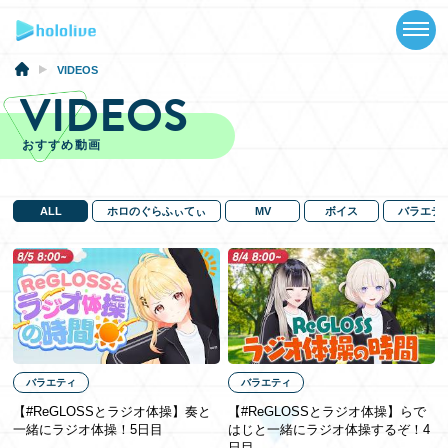
TOP
NEWS
VIDEOS
VIDEOS
ABOUT
おすすめ動画
TALENT
SCHEDULE
ALL
ホロのぐらふぃてぃ
MV
ボイス
バラエテ
EVENTS
VIDEOS
MUSIC
バラエティ
バラエティ
GOODS
【#ReGLOSSとラジオ体操】奏と
【#ReGLOSSとラジオ体操】らで
一緒にラジオ体操！5日目
はじと一緒にラジオ体操するぞ！4
SPECIAL
日目