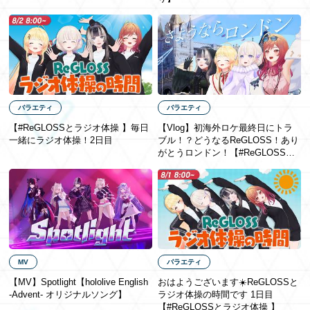
バラエティ
バラエティ
【#ReGLOSSとラジオ体操 】毎日
【Vlog】初海外ロケ最終日にトラ
一緒にラジオ体操！2日目
ブル！？どうなるReGLOSS！あり
がとうロンドン！【#ReGLOSSロ
ンドン】
MV
バラエティ
【MV】Spotlight【hololive English
おはようございます☀️ReGLOSSと
-Advent- オリジナルソング】
ラジオ体操の時間です 1日目
【#ReGLOSSとラジオ体操 】