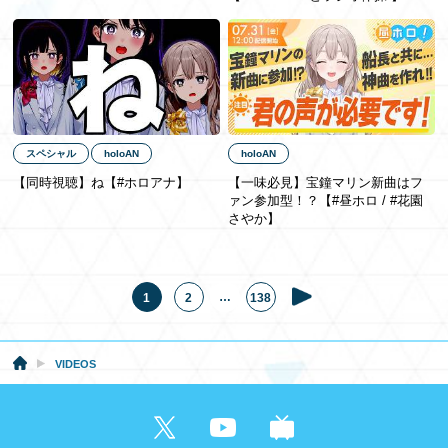
スペシャル
holoAN
holoAN
【同時視聴】ね【#ホロアナ】
【一味必見】宝鐘マリン新曲はフ
ァン参加型！？【#昼ホロ / #花園
さやか】
…
1
2
138
VIDEOS