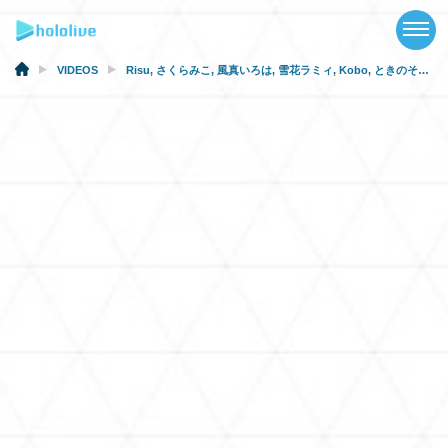
TOP
NEWS
VIDEOS
Risu
,
さくらみこ
,
風真いろは
,
雪花ラミィ
,
Kobo
,
ときのそら
,
Ki
ABOUT
TALENT
SCHEDULE
EVENTS
VIDEOS
MUSIC
GOODS
SPECIAL