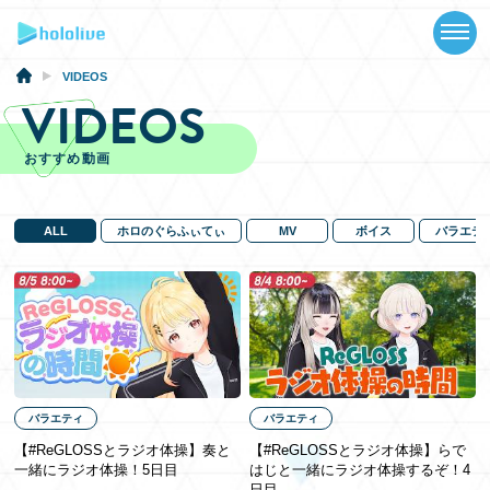
TOP
NEWS
VIDEOS
VIDEOS
ABOUT
おすすめ動画
TALENT
SCHEDULE
ALL
ホロのぐらふぃてぃ
MV
ボイス
バラエテ
EVENTS
VIDEOS
MUSIC
バラエティ
バラエティ
GOODS
【#ReGLOSSとラジオ体操】奏と
【#ReGLOSSとラジオ体操】らで
一緒にラジオ体操！5日目
はじと一緒にラジオ体操するぞ！4
SPECIAL
日目