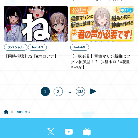
スペシャル
holoAN
holoAN
【同時視聴】ね【#ホロアナ】
【一味必見】宝鐘マリン新曲はフ
ァン参加型！？【#昼ホロ / #花園
さやか】
…
1
2
138
VIDEOS