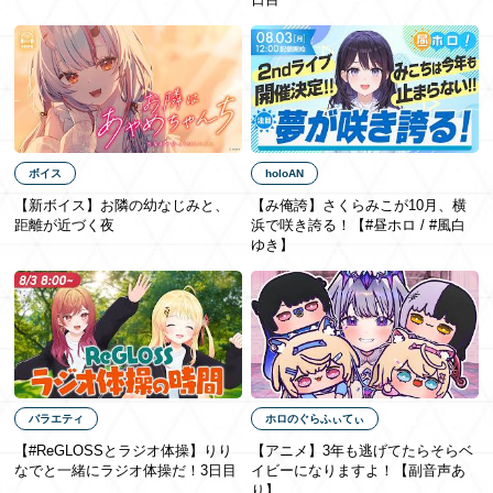
EN
ボイス
holoAN
【新ボイス】お隣の幼なじみと、
【み俺誇】さくらみこが10月、横
距離が近づく夜
浜で咲き誇る！【#昼ホロ / #風白
ゆき】
バラエティ
ホロのぐらふぃてぃ
【#ReGLOSSとラジオ体操】りり
【アニメ】3年も​逃げてたら​そらベ
なでと一緒にラジオ体操だ！3日目
イビーに​なりますよ！【副音声あ
り】