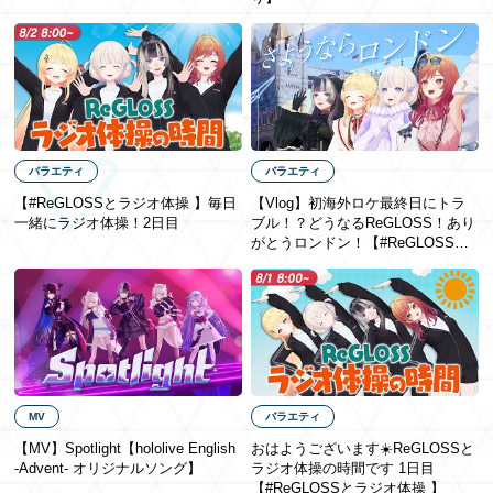
バラエティ
バラエティ
【#ReGLOSSとラジオ体操 】毎日
【Vlog】初海外ロケ最終日にトラ
一緒にラジオ体操！2日目
ブル！？どうなるReGLOSS！あり
がとうロンドン！【#ReGLOSSロ
ンドン】
MV
バラエティ
【MV】Spotlight【hololive English
おはようございます☀️ReGLOSSと
-Advent- オリジナルソング】
ラジオ体操の時間です 1日目
【#ReGLOSSとラジオ体操 】