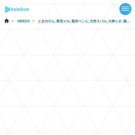
TOP
NEWS
VIDEOS
ときのそら
,
夜空メル
,
兎田ぺこら
,
大空スバル
,
大神ミオ
,
猫又おかゆ
ABOUT
TALENT
SCHEDULE
EVENTS
VIDEOS
MUSIC
GOODS
SPECIAL