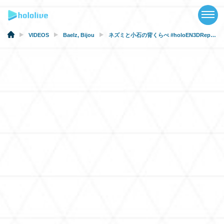
TOP
NEWS
VIDEOS
Baelz
,
Bijou
ネズミと小石の背くらべ #holoEN3DRepeat
ABOUT
TALENT
SCHEDULE
EVENTS
VIDEOS
MUSIC
GOODS
SPECIAL