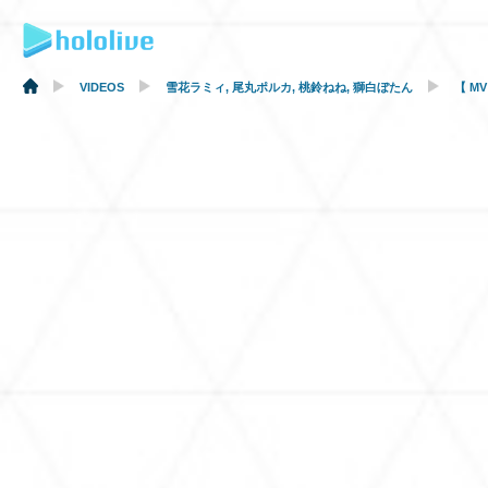
VIDEOS
雪花ラミィ
,
尾丸ポルカ
,
桃鈴ねね
,
獅白ぼたん
【 M