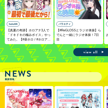
holoAN
バラエティ
【真夏の奇跡】ホロアナ3人で
【#ReGLOSSとラジオ体操】ら
「ドキドキの極みボイス」やっ
でんと一緒にラジオ体操！7日
てみた。【#昼ホロ / #ホロア
目
ナ】
view all
NEWS
最新情報