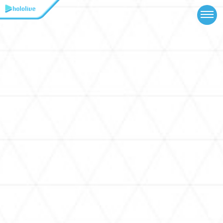
TOP
NEWS
ABOUT
TALENT
SCHEDULE
EVENTS
VIDEOS
MUSIC
GOODS
SPECIAL