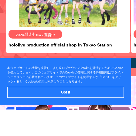
11.14
2024.
Thu - 運営中
hololive production official shop in Tokyo Station
h
view all
本ウェブサイトの機能を改善し、より良いブラウジング体験を提供するためにCookie
を使用しています。このウェブサイトでのCookieの使用に関する詳細情報はプライバ
シーポリシーに記載されています。このウェブサイトを使用するか「Got it」をクリ
ックすると、Cookieの使用に同意したことになります。
TALENT
Got it
所属タレント