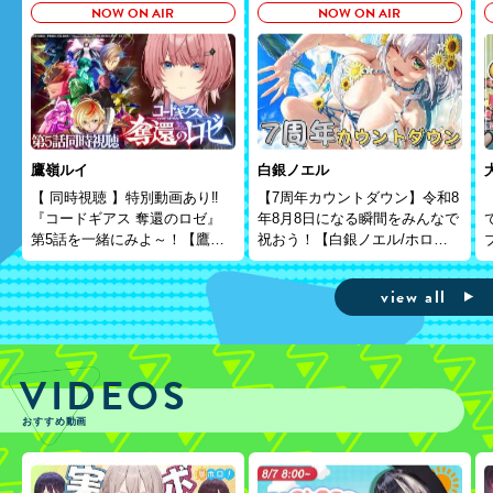
NOW ON AIR
NOW ON AIR
鷹嶺ルイ
白銀ノエル
【 同時視聴 】特別動画あり‼
【7周年カウントダウン】令和8
『コードギアス 奪還のロゼ』
年8月8日になる瞬間をみんなで
第5話を一緒にみよ～！【鷹嶺
祝おう！【白銀ノエル/ホロラ
ルイ/ホロライブ】
イブ】
view all
VIDEOS
おすすめ動画