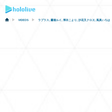
VIDEOS
ラプラス
,
鷹嶺ルイ
,
博衣こより
,
沙花叉クロヱ
,
風真いろは