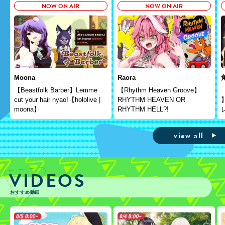
NOW ON AIR
NOW ON AIR
Moona
Raora
【Beastfolk Barber】Lemme
【Rhythm Heaven Groove】
cut your hair nyao!【hololive |
RHYTHM HEAVEN OR
moona】
RHYTHM HELL?!
view all
VIDEOS
おすすめ動画