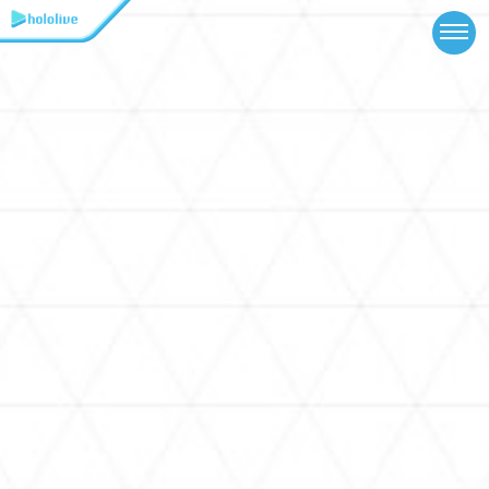
TOP
NEWS
ABOUT
TALENT
SCHEDULE
EVENTS
VIDEOS
MUSIC
GOODS
SPECIAL