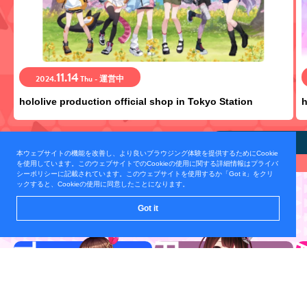
11.14
2024.
Thu - 運営中
hololive production official shop in Tokyo Station
h
view all
本ウェブサイトの機能を改善し、より良いブラウジング体験を提供するためにCookie
を使用しています。このウェブサイトでのCookieの使用に関する詳細情報はプライバ
シーポリシーに記載されています。このウェブサイトを使用するか「Got it」をクリ
ックすると、Cookieの使用に同意したことになります。
TALENT
Got it
所属タレント