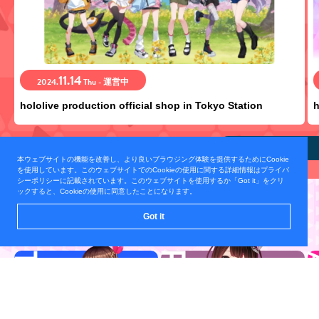
11.14
2024.
Thu - 運営中
hololive production official shop in Tokyo Station
h
view all
本ウェブサイトの機能を改善し、より良いブラウジング体験を提供するためにCookie
を使用しています。このウェブサイトでのCookieの使用に関する詳細情報はプライバ
シーポリシーに記載されています。このウェブサイトを使用するか「Got it」をクリ
ックすると、Cookieの使用に同意したことになります。
TALENT
Got it
所属タレント