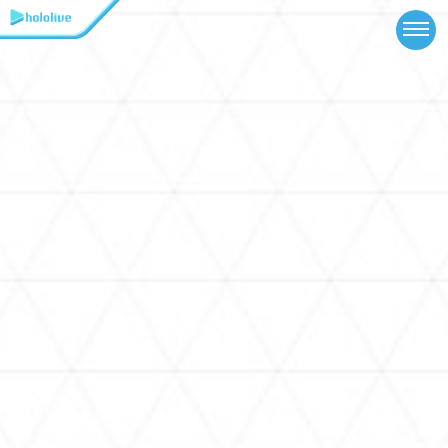
TOP
NEWS
ABOUT
TALENT
SCHEDULE
EVENTS
VIDEOS
MUSIC
GOODS
SPECIAL