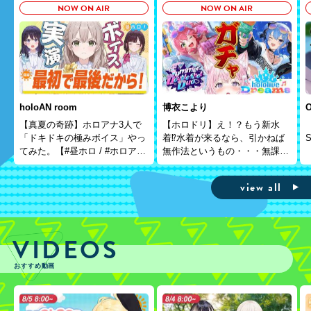
NOW ON AIR
NOW ON AIR
holoAN room
博衣こより
O
【真夏の奇跡】ホロアナ3人で
【ホロドリ】え！？もう新水
【
「ドキドキの極みボイス」やっ
着⁉水着が来るなら、引かねば
てみた。【#昼ホロ / #ホロア
無作法というもの・・・無課金
【
ナ】
で揃えっぞ！！！【博衣こよ
り/ホロライブ】
view all
VIDEOS
おすすめ動画