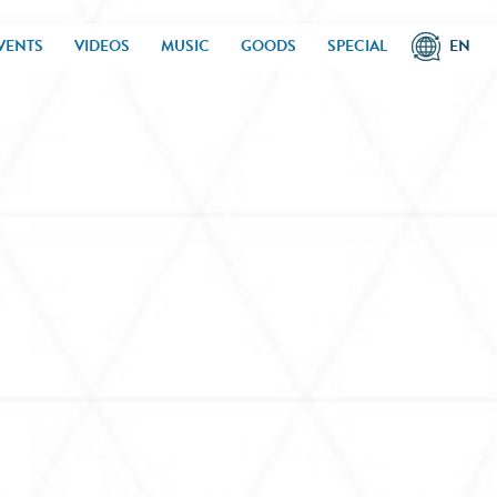
VENTS
VIDEOS
MUSIC
GOODS
SPECIAL
EN