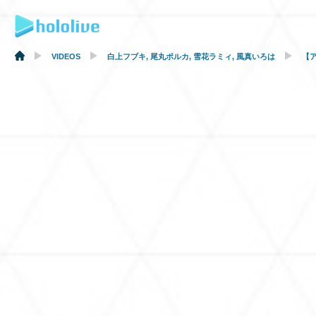
VIDEOS
白上フブキ
,
尾丸ポルカ
,
雪花ラミィ
,
風真いろは
【