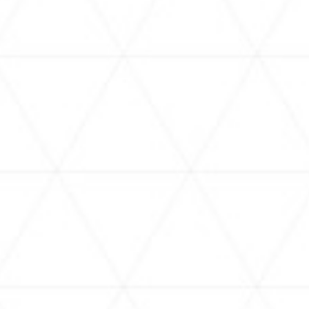
2026.07.17
2026
開発する「ホロ
「hololive Grand Reception ～感謝を込
《hol
lolive
めた招待状～」開催決定！
20
リ」）、正式
ム『ho
COL