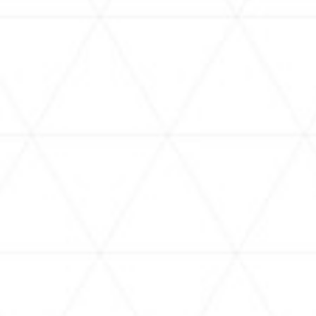
ReGLOSSとラジオ体操】らでんと
【新ボイス】あなたにドキッ
にラジオ体操！7日目