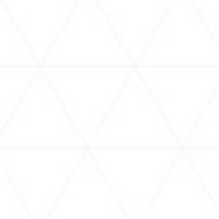
4.24
2026.
Fri - 運営中
2
hololive production official shop in Harajuku
コミ