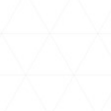
11.14
2024.
Thu - 運営中
hololive production official shop in Tokyo
Station
TALENT