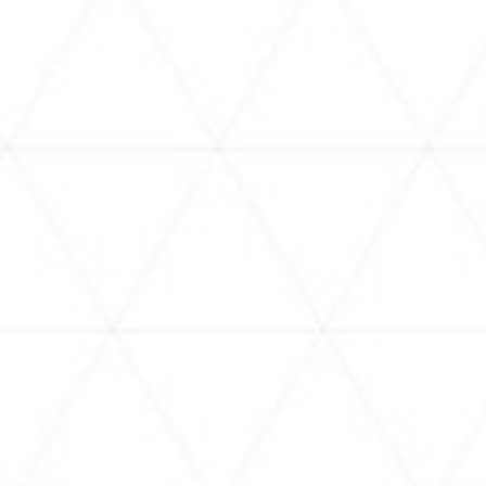
VIDEOS
お
holoAN
バ