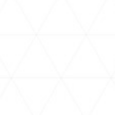
6.27
2025.
Fri - 運営中
hololive production official shop in Osaka
Umeda