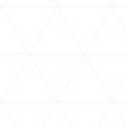
【真夏の奇跡】ホロアナ3人で「ドキド
【#
キの極みボイス」やってみた。【#昼ホ
一緒
ロ / #ホロアナ】
NEWS
最新情報