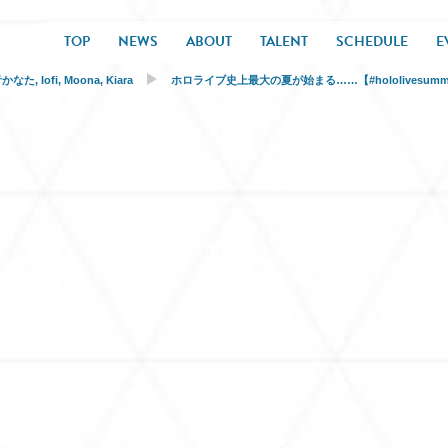
TOP
NEWS
ABOUT
TALENT
SCHEDULE
E
音かなた
,
Iofi
,
Moona
,
Kiara
ホロライブ史上最大の夏が始まる……【#hololivesumme