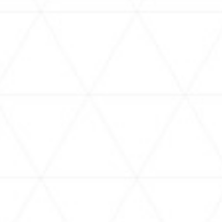
をお届け！
【MV】Windy Traveler【hololive Meet
【#
Ambassadors】
一緒