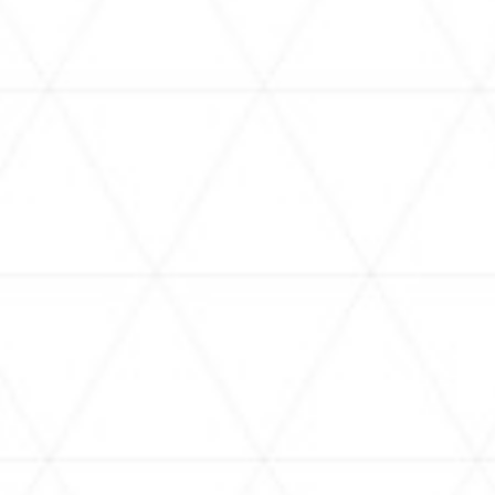
.07.24
2026.07.23
ライブ 梅田サマースタンプラリー
QualiArtsとカバーが共同
6を開催！
ライブ」初のスマホゲー ム 『ho
Dreams』（略称「ホロド
サービス開始！
ベント情報