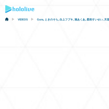
VIDEOS
Gura
,
ときのそら
,
白上フブキ
,
湊あくあ
,
星街すいせい
,
天