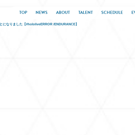
TOP
NEWS
ABOUT
TALENT
SCHEDULE
E
ました【#hololiveERROR /ENDURANCE】