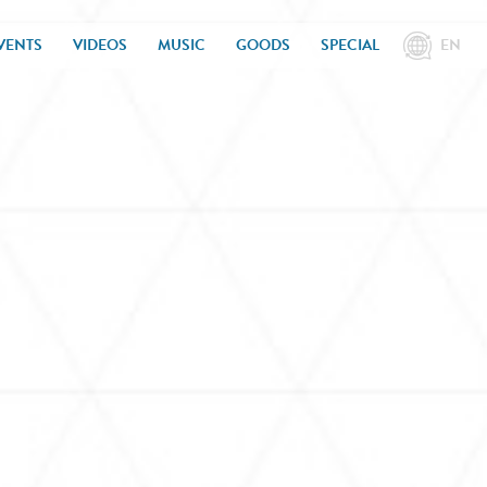
VENTS
VIDEOS
MUSIC
GOODS
SPECIAL
EN