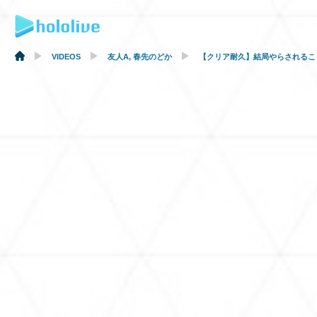
VIDEOS
友人A
,
春先のどか
【クリア耐久】結局やらされることになり