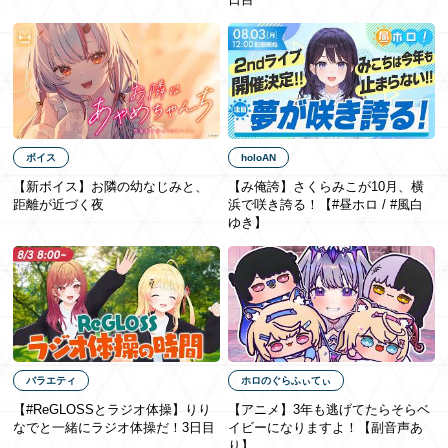
EN
ボイス
holoAN
【新ボイス】お隣の幼なじみと、
【み俺誇】さくらみこが10月、横
距離が近づく夜
浜で咲き誇る！【#昼ホロ / #風白
ゆき】
バラエティ
ホロのぐらふぃてぃ
【#ReGLOSSとラジオ体操】りり
【アニメ】3年も​逃げてたら​そらベ
なでと一緒にラジオ体操だ！3日目
イビーに​なりますよ！【副音声あ
り】