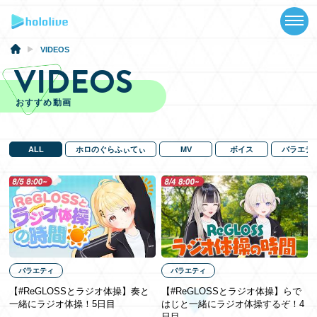
TOP
NEWS
VIDEOS
VIDEOS
ABOUT
おすすめ動画
TALENT
SCHEDULE
ALL
ホロのぐらふぃてぃ
MV
ボイス
バラエテ
EVENTS
VIDEOS
MUSIC
バラエティ
バラエティ
GOODS
【#ReGLOSSとラジオ体操】奏と
【#ReGLOSSとラジオ体操】らで
一緒にラジオ体操！5日目
はじと一緒にラジオ体操するぞ！4
SPECIAL
日目