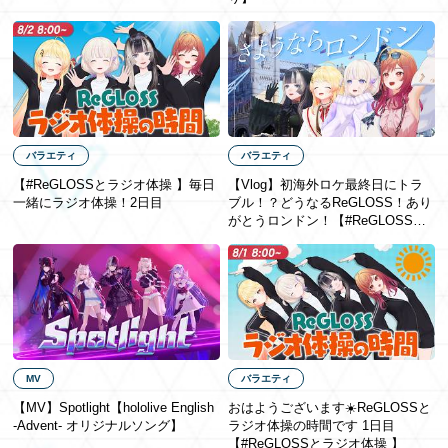
バラエティ
バラエティ
【#ReGLOSSとラジオ体操 】毎日
【Vlog】初海外ロケ最終日にトラ
一緒にラジオ体操！2日目
ブル！？どうなるReGLOSS！あり
がとうロンドン！【#ReGLOSSロ
ンドン】
MV
バラエティ
【MV】Spotlight【hololive English
おはようございます☀️ReGLOSSと
-Advent- オリジナルソング】
ラジオ体操の時間です 1日目
【#ReGLOSSとラジオ体操 】