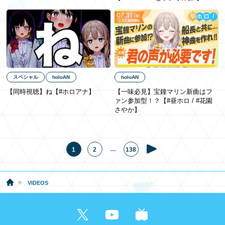
スペシャル
holoAN
holoAN
【同時視聴】ね【#ホロアナ】
【一味必見】宝鐘マリン新曲はフ
ァン参加型！？【#昼ホロ / #花園
さやか】
…
1
2
138
VIDEOS