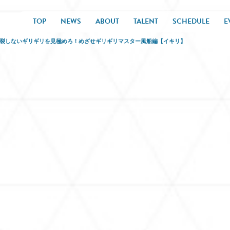
TOP
NEWS
ABOUT
TALENT
SCHEDULE
E
裂しないギリギリを見極めろ！めざせギリギリマスター風船編【イキリ】