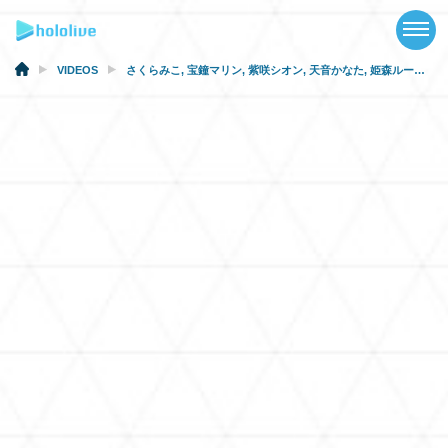
TOP
NEWS
VIDEOS
さくらみこ
,
宝鐘マリン
,
紫咲シオン
,
天音かなた
,
姫森ルーナ
,
沙
ABOUT
TALENT
SCHEDULE
EVENTS
VIDEOS
MUSIC
GOODS
SPECIAL