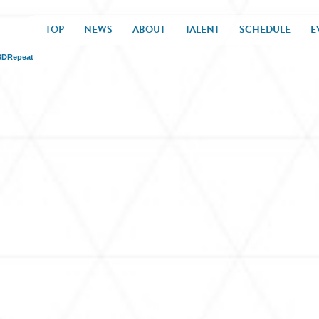
TOP
NEWS
ABOUT
TALENT
SCHEDULE
E
Repeat