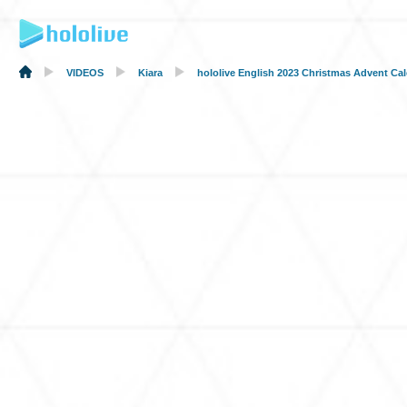
VIDEOS
Kiara
hololive English 2023 Christmas Advent 