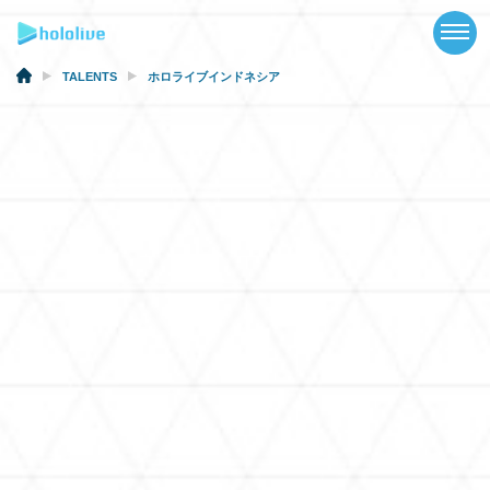
TOP
NEWS
TALENTS
ホロライブインドネシア
ABOUT
TALENT
SCHEDULE
EVENTS
VIDEOS
MUSIC
GOODS
SPECIAL