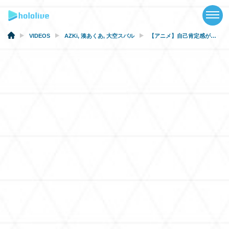
TOP
NEWS
VIDEOS
AZKi
,
湊あくあ
,
大空スバル
【アニメ】自己肯定感が乱高下するメイド
ABOUT
TALENT
SCHEDULE
EVENTS
VIDEOS
MUSIC
GOODS
SPECIAL