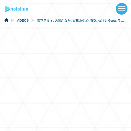
TOP
NEWS
VIDEOS
雪花ラミィ
,
天音かなた
,
百鬼あやめ
,
猫又おかゆ
,
Gura
,
ラプラス
ABOUT
TALENT
SCHEDULE
EVENTS
VIDEOS
MUSIC
GOODS
SPECIAL