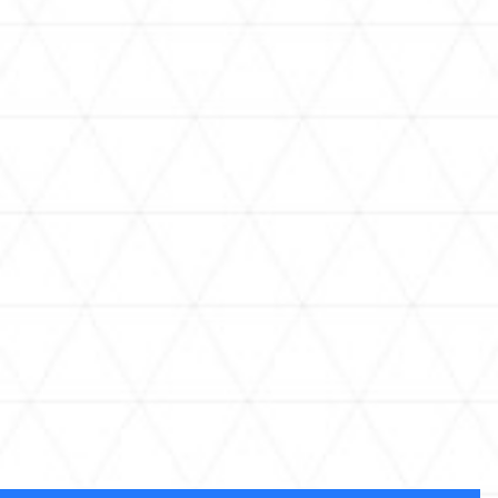
11.14
2024.
Thu - 運営中
hololive production official shop in Tokyo Station
h
TALENT
所属タレント