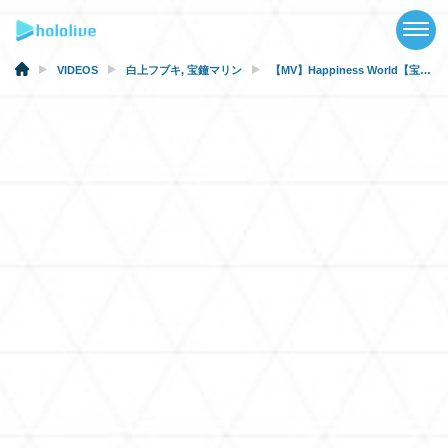
TOP
NEWS
VIDEOS
白上フブキ
,
宝鐘マリン
【MV】Happiness World【宝鐘マリン/白上フブキ】
ABOUT
TALENT
SCHEDULE
EVENTS
VIDEOS
MUSIC
GOODS
SPECIAL