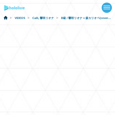
TOP
NEWS
VIDEOS
Calli
,
響咲リオナ
B級 / 響咲リオナ × 森カリオペ(cover) 【ちゃんみな/歌ってみた】
ABOUT
TALENT
SCHEDULE
EVENTS
VIDEOS
MUSIC
GOODS
SPECIAL