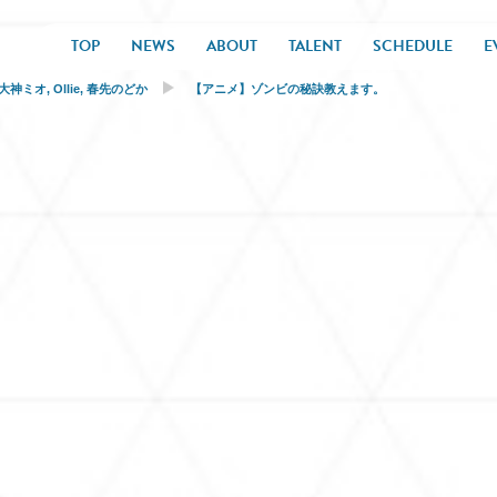
TOP
NEWS
ABOUT
TALENT
SCHEDULE
E
大神ミオ
,
Ollie
,
春先のどか
【アニメ】ゾンビの秘訣教えます。