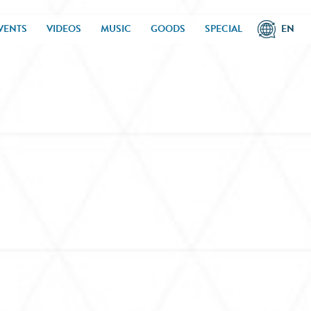
VENTS
VIDEOS
MUSIC
GOODS
SPECIAL
EN