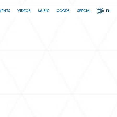
VENTS
VIDEOS
MUSIC
GOODS
SPECIAL
EN