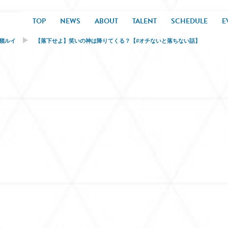
TOP
NEWS
ABOUT
TALENT
SCHEDULE
E
嶺ルイ
【落下せよ】笑いの神は降りてくる？【#オチないと落ちない話】