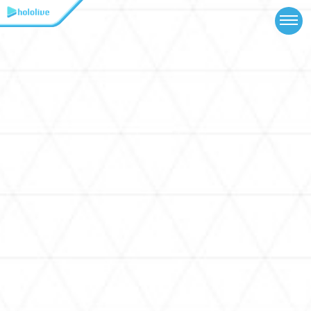
TOP
NEWS
ABOUT
TALENT
SCHEDULE
EVENTS
VIDEOS
MUSIC
GOODS
SPECIAL