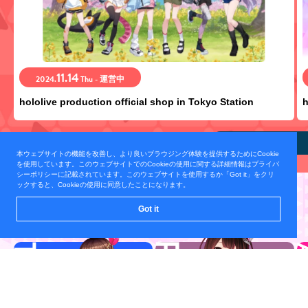
11.14
2024.
Thu - 運営中
hololive production official shop in Tokyo Station
h
view all
本ウェブサイトの機能を改善し、より良いブラウジング体験を提供するためにCookie
を使用しています。このウェブサイトでのCookieの使用に関する詳細情報はプライバ
シーポリシーに記載されています。このウェブサイトを使用するか「Got it」をクリ
ックすると、Cookieの使用に同意したことになります。
TALENT
Got it
所属タレント