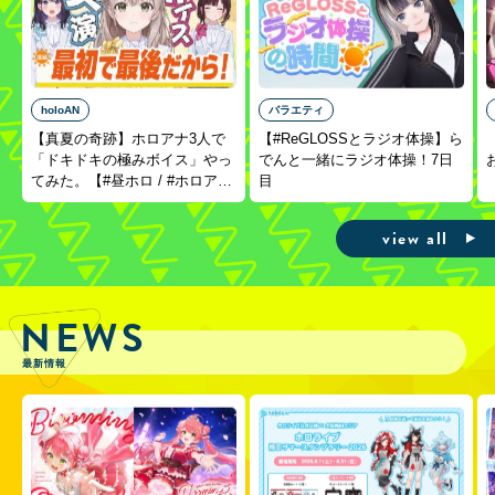
holoAN
バラエティ
【真夏の奇跡】ホロアナ3人で
【#ReGLOSSとラジオ体操】ら
「ドキドキの極みボイス」やっ
でんと一緒にラジオ体操！7日
てみた。【#昼ホロ / #ホロア
目
ナ】
view all
NEWS
最新情報