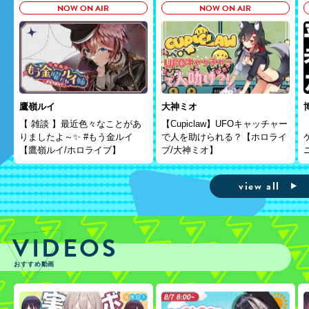
NOW ON AIR
NOW ON AIR
鷹嶺ルイ
大神ミオ
【 雑談 】最近色々なことがあ
【Cupiclaw】UFOキャッチャー
りましたよ～✨ #もう金ルイ
で人を助けられる？【ホロライ
【鷹嶺ルイ/ホロライブ】
ブ/大神ミオ】
view all
VIDEOS
おすすめ動画