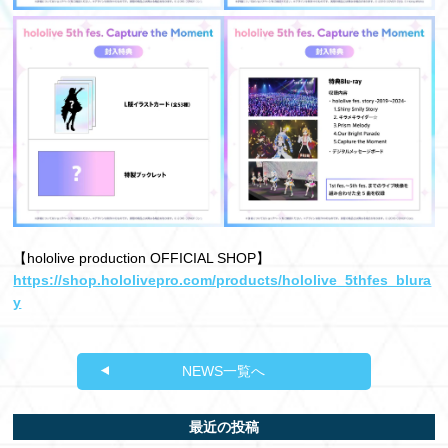
【hololive production OFFICIAL SHOP】
https://shop.hololivepro.com/products/hololive_5thfes_blura
y
NEWS一覧へ
最近の投稿