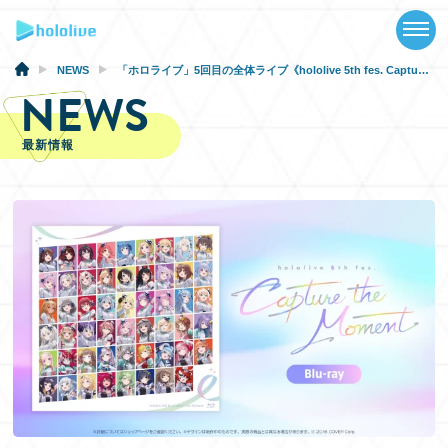
TOP
NEWS
NEWS
「ホロライブ」5回目の全体ライブ《hololive 5th fes. Capture the Moment》Blu-rayが、本日より受注受付開始！
NEWS
ABOUT
最新情報
TALENT
SCHEDULE
EVENTS
VIDEOS
MUSIC
GOODS
SPECIAL