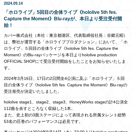
2024.09.14
EN
「ホロライブ」5回目の全体ライブ《hololive 5th fes.
Capture the Moment》Blu-rayが、本日より受注受付開
始！
カバー株式会社（本社：東京都港区、代表取締役社長：谷郷元昭）
は、弊社が運営する「ホロライブプロダクション」において、「ホ
ロライブ」５回目の全体ライブ《hololive 5th fes. Capture the
Moment》のBlu-rayパッケージを本日よりhololive production
OFFICIAL SHOPにて受注受付開始をしたことをお知らせいたしま
す。
2024年3月16日、17日の2日間全4公演に及ぶ「ホロライブ」５回
目の全体ライブ《hololive 5th fes. Capture the Moment》Blu-rayの
受注発売が決定いたしました。
hololive stage1、stage2、stage3、HoneyWorks stageの計4公演全
112曲を余すところなく収録した1本。
また、史上初の3面ステージによって表現される所属タレント総勢
53名の圧巻のパフォーマンスは必見です。
本パッケージは2024年9月14日（土）22:00よりhololive production