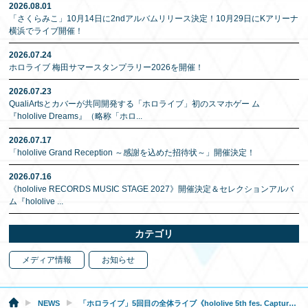
2026.08.01
「さくらみこ」10月14日に2ndアルバムリリース決定！10月29日にKアリーナ
横浜でライブ開催！
2026.07.24
ホロライブ 梅田サマースタンプラリー2026を開催！
2026.07.23
QualiArtsとカバーが共同開発する「ホロライブ」初のスマホゲー ム
『hololive Dreams』（略称「ホロ
...
2026.07.17
「hololive Grand Reception ～感謝を込めた招待状～」開催決定！
2026.07.16
《hololive RECORDS MUSIC STAGE 2027》開催決定＆セレクションアルバ
ム『hololive
...
カテゴリ
メディア情報
お知らせ
NEWS
「ホロライブ」5回目の全体ライブ《hololive 5th fes. Capture the Moment》Blu-rayが、本日より受注受付開始！