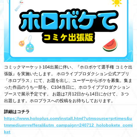
コミックマーケット104出展に伴い、『ホロボケて選手権 コミケ出
張版』を実施いたします。 ホロライブプロダクション公式アプリ
「ホロプラス」にて、お題を出し、ユーザーからボケを募集。集ま
った作品のうち一部を、C104当日に、ホロライブプロダクション
ブースで展示予定です。 お題は7月12日から14日にかけて、３つ
出題します。ホロプラスへの投稿をお待ちしております。
詳細はコチラ
https://www.holoplus.com/install.html?utmsource=prtimes&u
tmmedium=refferal&utm_campaign=240712_holobokete_comi
ket