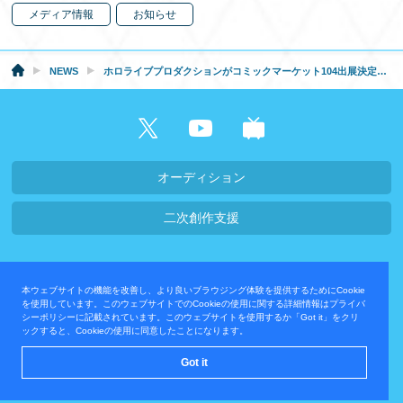
メディア情報
お知らせ
NEWS
ホロライブプロダクションがコミックマーケット104出展決定！『魔法少女ホロウィッチ！』『hololive OFFICIAL CARD GAME』などの企画最新情報や、コミケオリジナルグッズも販売予定！
オーディション
二次創作支援
会社概要・採用情報
本ウェブサイトの機能を改善し、より良いブラウジング体験を提供するためにCookie
プライバシーポリシー
お問い合わせ
を使用しています。このウェブサイトでのCookieの使用に関する詳細情報はプライバ
シーポリシーに記載されています。このウェブサイトを使用するか「Got it」をクリ
ックすると、Cookieの使用に同意したことになります。
運営会社
Got it
© COVER