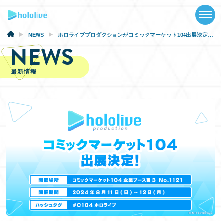
TOP
NEWS
NEWS
ホロライブプロダクションがコミックマーケット104出展決定！『魔法少女ホロウィッチ！』『hololive OFFICIAL CARD GAME』などの企画最新情報や、コミケオリジナルグッズも販売予定！
NEWS
ABOUT
最新情報
TALENT
SCHEDULE
EVENTS
VIDEOS
MUSIC
GOODS
SPECIAL