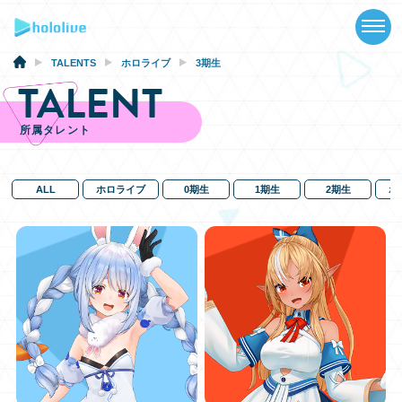
TOP
NEWS
TALENTS
ホロライブ
3期生
TALENT
ABOUT
所属タレント
TALENT
SCHEDULE
ALL
ホロライブ
0期生
1期生
2期生
ホ
EVENTS
VIDEOS
MUSIC
GOODS
SPECIAL