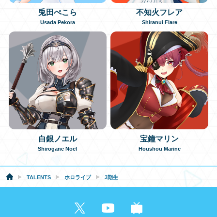
兎田ぺこら
不知火フレア
EN
Usada Pekora
Shiranui Flare
白銀ノエル
宝鐘マリン
Shirogane Noel
Houshou Marine
TALENTS
ホロライブ
3期生