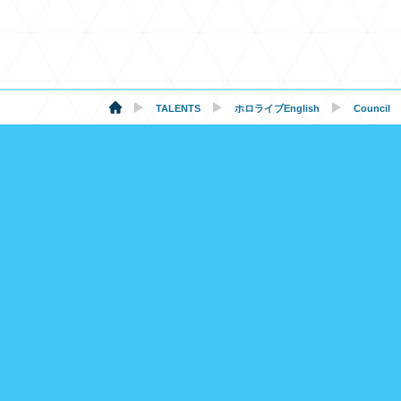
TALENTS
ホロライブEnglish
Council