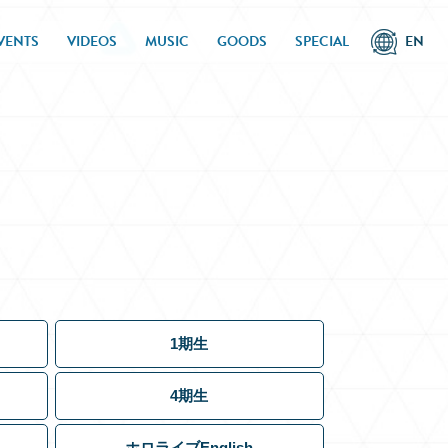
VENTS
VIDEOS
MUSIC
GOODS
SPECIAL
EN
1期生
4期生
ホロライブEnglish