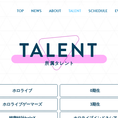
TOP
NEWS
ABOUT
TALENT
SCHEDULE
E
TALENT
所属タレント
ホロライブ
0期生
ホロライブゲーマーズ
3期生
秘密結社holoX
ホロライブインドネシア