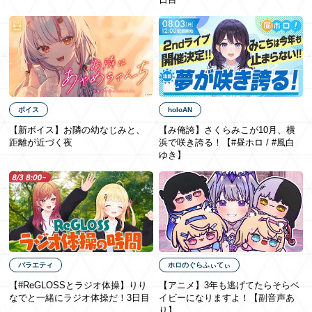
EN
ボイス
holoAN
【新ボイス】お隣の幼なじみと、
【み俺誇】さくらみこが10月、横
距離が近づく夜
浜で咲き誇る！【#昼ホロ / #風白
ゆき】
バラエティ
ホロのぐらふぃてぃ
【#ReGLOSSとラジオ体操】りり
【アニメ】3年も​逃げてたら​そらベ
なでと一緒にラジオ体操だ！3日目
イビーに​なりますよ！【副音声あ
り】