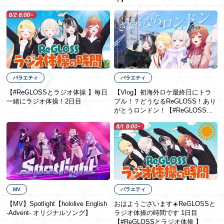
バラエティ
バラエティ
【#ReGLOSSとラジオ体操 】毎日
【Vlog】初海外ロケ最終日にトラ
一緒にラジオ体操！2日目
ブル！？どうなるReGLOSS！あり
がとうロンドン！【#ReGLOSSロ
ンドン】
MV
バラエティ
【MV】Spotlight【hololive English
おはようございます☀️ReGLOSSと
-Advent- オリジナルソング】
ラジオ体操の時間です 1日目
【#ReGLOSSとラジオ体操 】