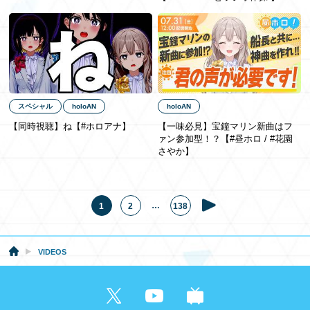
スペシャル
holoAN
holoAN
【同時視聴】ね【#ホロアナ】
【一味必見】宝鐘マリン新曲はフ
ァン参加型！？【#昼ホロ / #花園
さやか】
…
1
2
138
VIDEOS