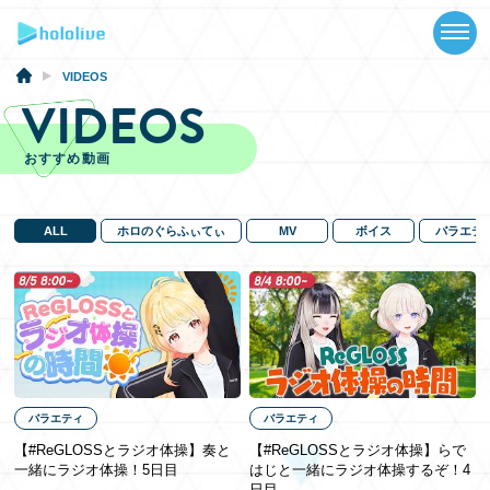
TOP
NEWS
VIDEOS
VIDEOS
ABOUT
おすすめ動画
TALENT
SCHEDULE
ALL
ホロのぐらふぃてぃ
MV
ボイス
バラエテ
EVENTS
VIDEOS
MUSIC
バラエティ
バラエティ
GOODS
【#ReGLOSSとラジオ体操】奏と
【#ReGLOSSとラジオ体操】らで
一緒にラジオ体操！5日目
はじと一緒にラジオ体操するぞ！4
SPECIAL
日目